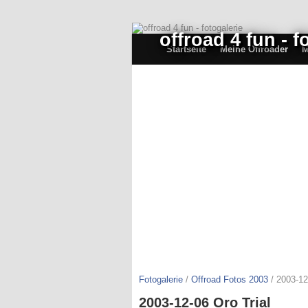
offroad 4 fun - f
Startseite
Meine Offroader
M
Fotogalerie
/
Offroad Fotos 2003
/ 2003-12
2003-12-06 Oro Trial