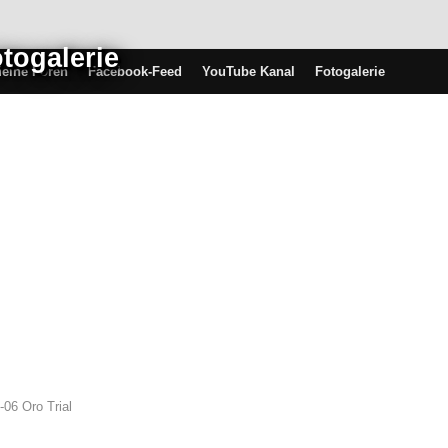
otogalerie
eine Foren
Facebook-Feed
YouTube Kanal
Fotogalerie
-06 Oro Trial