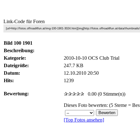
Link-Code für Foren
[url=http://fotos.offroad4fun.at/img-100-1901-3024.htm][img]http://fotos.offroad4fun.at/data/thumbnail
Bild 100 1901
Beschreibung:
Kategorie:
2010-10-10 OCS Club Trial
Dateigröße:
247.7 KB
Datum:
12.10.2010 20:50
Hits:
1239
Bewertung:
✰✰✰✰✰
0.00 (0 Stimme(n))
Dieses Foto bewerten: (5 Sterne = Bes
[Top Fotos ansehen]